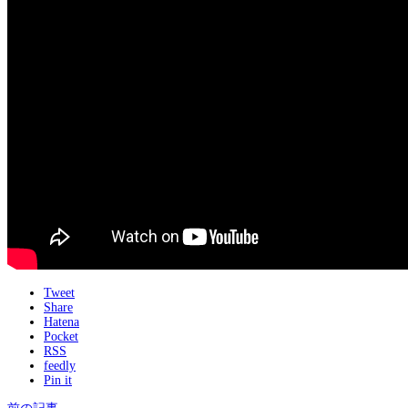
Tweet
Share
Hatena
Pocket
RSS
feedly
Pin it