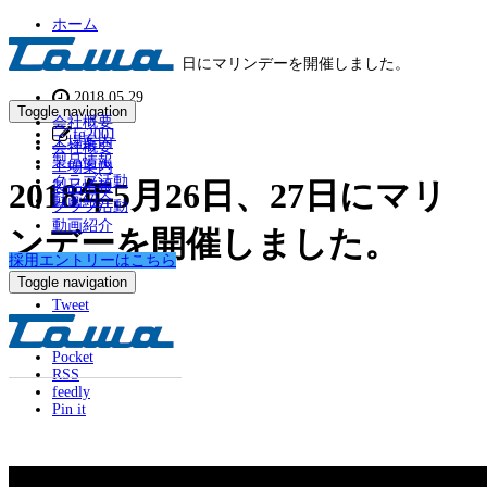
ホーム
お知らせ
2018年5月26日、27日にマリンデーを開催しました。
2018.05.29
Toggle navigation
お知らせ
会社概要
fg2001
工場案内
会社概要
製品情報
工場案内
クラブ活動
2018年5月26日、27日にマリ
製品情報
動画紹介
クラブ活動
動画紹介
ンデーを開催しました。
採用エントリーはこちら
Toggle navigation
Tweet
Share
Hatena
Pocket
RSS
feedly
Pin it